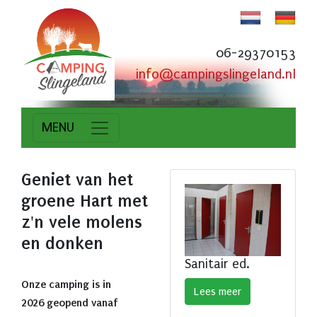
06-29370153
info@campingslingeland.nl
MENU
Geniet van het
groene Hart met
z'n vele molens
en donken
Sanitair ed.
Onze camping is in
Lees meer
2026 geopend vanaf