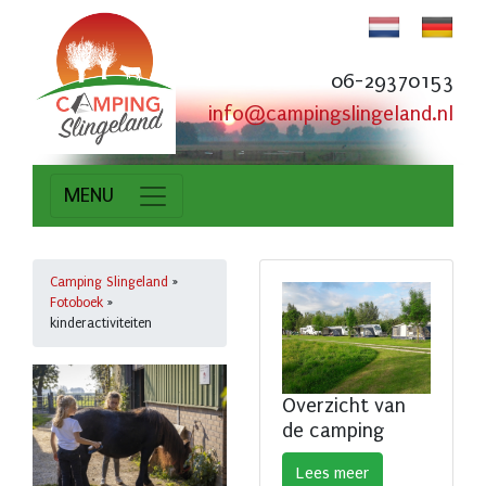
06-29370153
info@campingslingeland.nl
MENU
Camping Slingeland
»
Fotoboek
»
kinderactiviteiten
Overzicht van
de camping
Lees meer