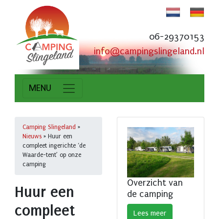
06-29370153
info@campingslingeland.nl
MENU
Camping Slingeland
»
Nieuws
»
Huur een
compleet ingerichte ‘de
Waarde-tent’ op onze
camping
Overzicht van
Huur een
de camping
compleet
Lees meer