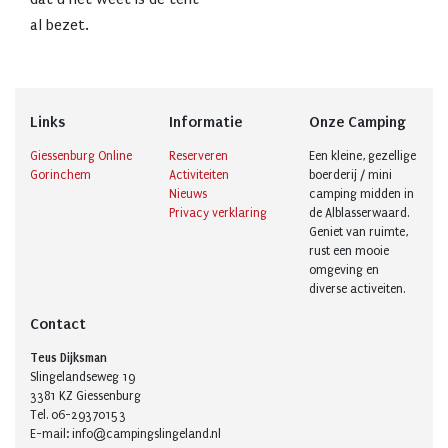
al bezet.
Links
Informatie
Onze Camping
Giessenburg Online
Reserveren
Een kleine, gezellige
Gorinchem
Activiteiten
boerderij / mini
Nieuws
camping midden in
Privacy verklaring
de Alblasserwaard.
Geniet van ruimte,
rust een mooie
omgeving en
diverse activeiten.
Contact
Teus Dijksman
Slingelandseweg 19
3381 KZ Giessenburg
Tel. 06-29370153
E-mail: info@campingslingeland.nl