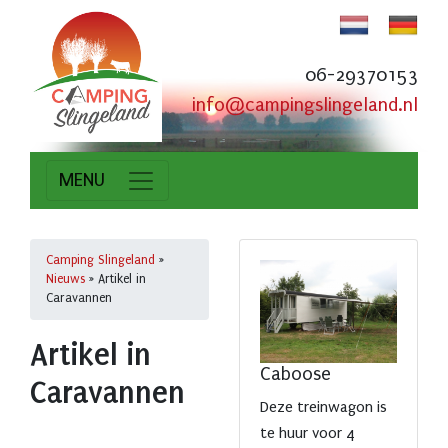
06-29370153
info@campingslingeland.nl
MENU
Camping Slingeland
»
Nieuws
»
Artikel in
Caravannen
Artikel in
Caboose
Caravannen
Deze treinwagon is
te huur voor 4