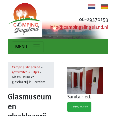
06-29370153
info@campingslingeland.nl
MENU
Camping Slingeland
»
Activiteiten & uitjes
»
Glasmuseum en
glasblazerij in Leerdam
Glasmuseum
Sanitair ed.
en
Lees meer